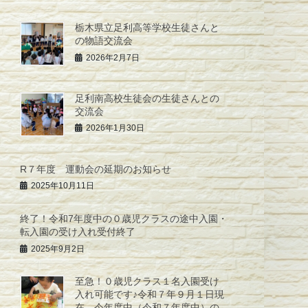
栃木県立足利高等学校生徒さんと
の物語交流会
2026年2月7日
足利南高校生徒会の生徒さんとの
交流会
2026年1月30日
R７年度 運動会の延期のお知らせ
2025年10月11日
終了！令和7年度中の０歳児クラスの途中入園・
転入園の受け入れ受付終了
2025年9月2日
至急！０歳児クラス１名入園受け
入れ可能です♪令和７年９月１日現
在 今年度中（令和７年度中）の