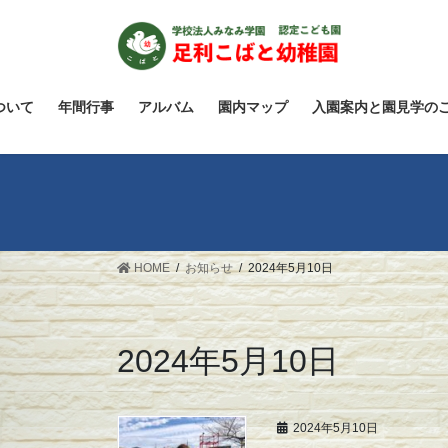
コ
ナ
ン
ビ
テ
ゲ
ン
ー
ツ
シ
ついて
年間行事
アルバム
園内マップ
入園案内と園見学の
へ
ョ
ス
ン
キ
に
ッ
移
プ
動
HOME
お知らせ
2024年5月10日
2024年5月10日
2024年5月10日